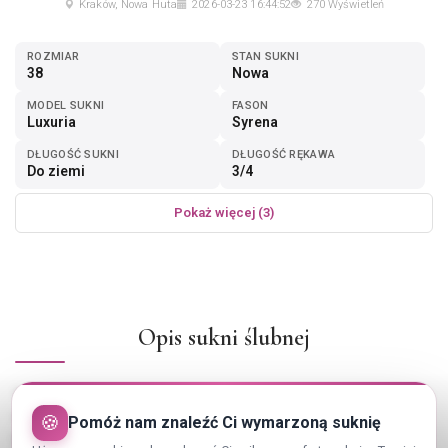
Kraków, Nowa Huta
2026-03-23 16:44:52
270 Wyświetleń
ROZMIAR
STAN SUKNI
38
Nowa
MODEL SUKNI
FASON
Luxuria
Syrena
DŁUGOŚĆ SUKNI
DŁUGOŚĆ RĘKAWA
Do ziemi
3/4
Pokaż więcej (3)
Opis sukni ślubnej
Ta suknia powstała zaledwie w jednym egzemplarzu tak więc jest
niezwykle wyjątkowa. Została niedawno zaprezentowana na
🍪
Pomóż nam znaleźć Ci wymarzoną suknię
pokazie mody w Barcelonie skąd trafiła do naszego salonu.