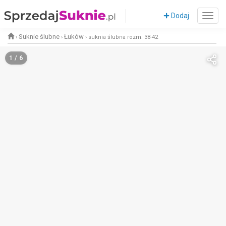
Dodaj
Suknie ślubne
Łuków
›
›
›
suknia ślubna rozm. 38-42
1 / 6