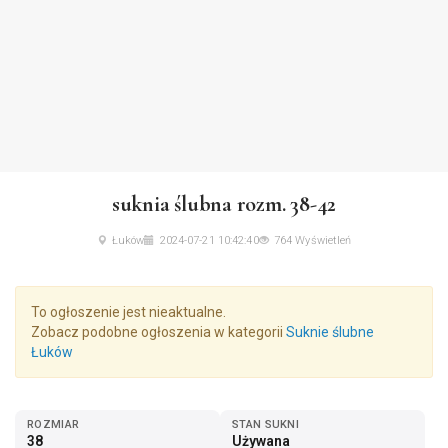
suknia ślubna rozm. 38-42
Łuków
2024-07-21 10:42:40
764 Wyświetleń
To ogłoszenie jest nieaktualne.
Zobacz podobne ogłoszenia w kategorii
Suknie ślubne
Łuków
ROZMIAR
STAN SUKNI
38
Używana