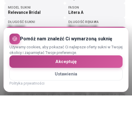
MODEL SUKNI
FASON
Relevance Bridal
Litera A
DŁUGOŚĆ SUKNI
DŁUGOŚĆ RĘKAWA
Do ziemi
Bez ramiączek
🍪
Pomóż nam znaleźć Ci wymarzoną suknię
Pokaż więcej (3)
Używamy cookies, aby pokazać Ci najlepsze oferty sukni w Twojej
okolicy i zapamiętać Twoje preferencje.
Akceptuję
Ustawienia
Opis sukni ślubnej
Polityka prywatności
Posiadam na sprzedaż piękną suknie ślubną. Jest wiązana z tyłu,
więc można ją dokładnie dopasować. Ładnie podkreśla talie. Dół
jest zakończony koronką a góra zdobiona kamyczkami i cekinami.
Całość prezentuje się bardzo elegancko. Kupiona w salonie
Revelance Bride w Siedlcach. Niestety zgubiła się metka, dlatego
Pokaż cały opis
nie pamiętam dokładnie producenta, salon sprzedaje jednostki od
kilkunastu bardziej i mniej znanych producentów, warto wejść na