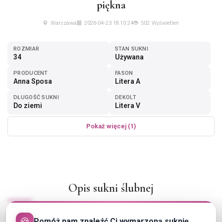
piękna
Warszawa
2026-04-23 18:10:24
502 Wyświetleń
ROZMIAR
STAN SUKNI
34
Używana
PRODUCENT
FASON
Anna Sposa
Litera A
DŁUGOŚĆ SUKNI
DEKOLT
Do ziemi
Litera V
Pokaż więcej (1)
Opis sukni ślubnej
Piękna suknia w odcieniu lekkie brzoskwinii z rozcięciem na nodze.
🍪
Pomóż nam znaleźć Ci wymarzoną suknię