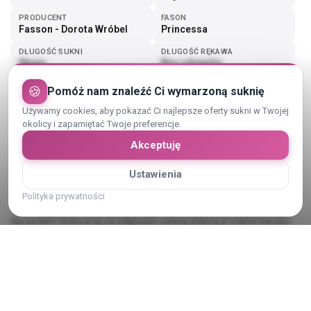
PRODUCENT
FASON
Fasson - Dorota Wróbel
Princessa
DŁUGOŚĆ SUKNI
DŁUGOŚĆ RĘKAWA
Długa
Bez rękawów
🍪
Pomóż nam znaleźć Ci wymarzoną suknię
Pokaż więcej (2)
Używamy cookies, aby pokazać Ci najlepsze oferty sukni w Twojej
okolicy i zapamiętać Twoje preferencje.
Akceptuję
Ustawienia
Opis sukni ślubnej
Polityka prywatności
Sprzedam widoczną na zdjęciach suknię ślubną w stanie bardzo
dobrym, do drobnych poprawek. Suknia ubrana 2 razy do ślubu i
sesji zdjęciowej. Cały dolny tiul jest brokatowy czego nie widać
dokładnie na zdjęciach. Suknia w rozmiarze 36/38 na wzrost 169.
Więcej informacji w wiadomości prywatnej.
Pokaż cały opis