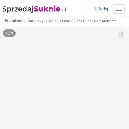
Dodaj
Suknie ślubne
Przyszowice
›
›
›
Suknia Ślubna Princessa z brokatem
1 / 3