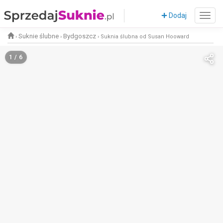
Dodaj
Suknie ślubne
Bydgoszcz
›
›
›
Suknia ślubna od Susan Hooward
1 / 6