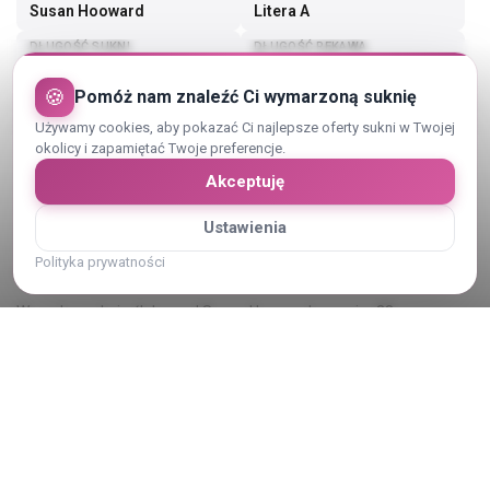
Susan Hooward
Litera A
DŁUGOŚĆ SUKNI
DŁUGOŚĆ RĘKAWA
Długa
Ramiączka
🍪
Pomóż nam znaleźć Ci wymarzoną suknię
Pokaż więcej (3)
Używamy cookies, aby pokazać Ci najlepsze oferty sukni w Twojej
okolicy i zapamiętać Twoje preferencje.
Akceptuję
Ustawienia
Opis sukni ślubnej
Polityka prywatności
Wygodna suknia ślubna od Susan Hooward, rozmiar 38
Pokaż cały opis
Kategoria:
Suknie ślubne