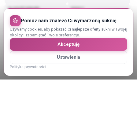
DŁUGOŚĆ RĘKAWA
DEKOLT
Ramiączka
Litera V
🍪
Pomóż nam znaleźć Ci wymarzoną suknię
Pokaż więcej (2)
Używamy cookies, aby pokazać Ci najlepsze oferty sukni w Twojej
okolicy i zapamiętać Twoje preferencje.
Akceptuję
Ustawienia
Opis sukni ślubnej
Polityka prywatności
Suknia po czyszczeniu. W zestawie długi welon
Pokaż cały opis
Kategoria:
Suknie ślubne
Typ transakcji:
Sprzedam