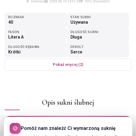
Drewnica
2026-06-10 14:51:33
1015 Wyświetleń
ROZMIAR
STAN SUKNI
40
Używana
FASON
DŁUGOŚĆ SUKNI
Litera A
Długa
DŁUGOŚĆ RĘKAWA
DEKOLT
Krótki
Serce
Pokaż więcej (2)
Opis sukni ślubnej
Piękna suknia ślubna w literę A, producent Lorange. Kolor
oryginalny brzoskwinia, wierzchnia warstwa muślin, pod spodem
🍪
Pomóż nam znaleźć Ci wymarzoną suknię
tiul. Na górze zdobiona koralikami i koronką oraz siateczką.