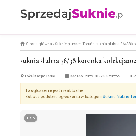
Strona główna
›
Suknie ślubne
›
Toruń
›
suknia ślubna 36/38 ko
suknia ślubna 36/38 koronka kolekcja202
Lokalizacja: Toruń
Dodano: 2022-01-20 07:02:55
ID 
To ogłoszenie jest nieaktualne.
Zobacz podobne ogłoszenia w kategorii
Suknie ślubne To
1 / 6