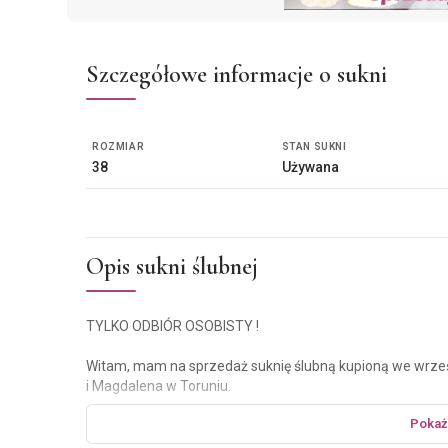
Szczegółowe informacje o sukni
ROZMIAR
STAN SUKNI
38
Używana
Opis sukni ślubnej
TYLKO ODBIÓR OSOBISTY !
Witam, mam na sprzedaż suknię ślubną kupioną we wrześ
i Magdalena w Toruniu.
Pokaż
Kolekcja: 2020
Model: Rafaella