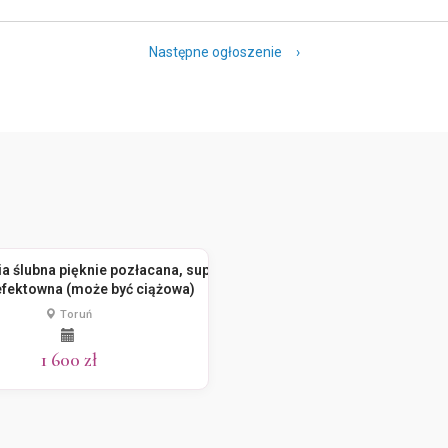
Następne ogłoszenie ›
A i wszyte miseczki push-up (B) koloru cielistego. Plecy są w
guziczki. Aplikacje 3D oraz delikatne mieniące się koraliki
e element ozdobny, wszyty srebrny paseczek. Suknia nie tylko
ię w tańcu i jest przy tym bardzo wygodna. Jest jedyna w swoim
nny młodej, która chce wyglądać kobieco i niezwykle, a przy
 halkę z kołem oraz welon w stylu hiszpańskim (widoczny na
a ślubna pięknie pozłacana, super
efektowna (może być ciążowa)
Toruń
1 600 zł