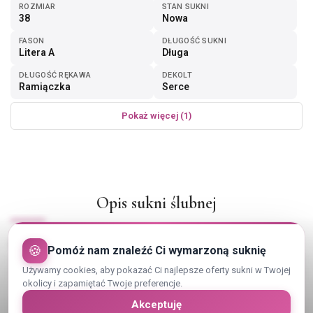
ROZMIAR
STAN SUKNI
38
Nowa
FASON
DŁUGOŚĆ SUKNI
Litera A
Długa
DŁUGOŚĆ RĘKAWA
DEKOLT
Ramiączka
Serce
Pokaż więcej (1)
Opis sukni ślubnej
Suknia slubna nowa. Rozmiar 38. Piekna blyszczaca koronka.
🍪
Pomóż nam znaleźć Ci wymarzoną suknię
Pokaż cały opis
Używamy cookies, aby pokazać Ci najlepsze oferty sukni w Twojej
okolicy i zapamiętać Twoje preferencje.
Akceptuję