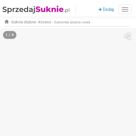
Dodaj
Suknie ślubne
Krosno
›
›
›
Sukienka slubna nowa
1 / 6