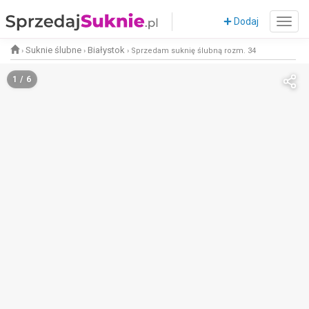
Dodaj
Suknie ślubne
Białystok
›
›
›
Sprzedam suknię ślubną rozm. 34
1 / 6