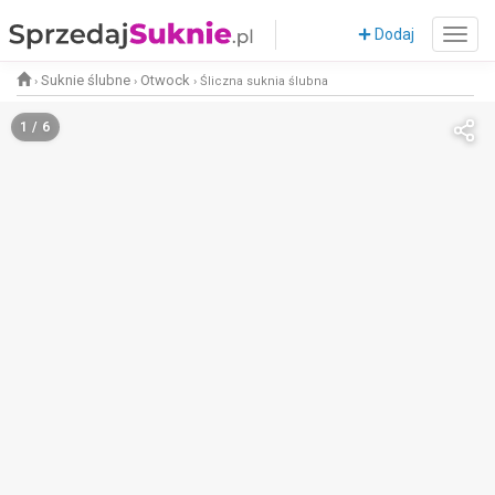
Dodaj
Suknie ślubne
Otwock
›
›
›
Śliczna suknia ślubna
1 / 6