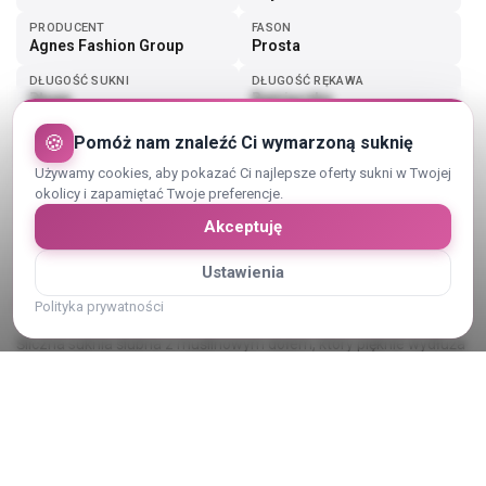
PRODUCENT
FASON
Agnes Fashion Group
Prosta
DŁUGOŚĆ SUKNI
DŁUGOŚĆ RĘKAWA
Długa
Ramiączka
🍪
Pomóż nam znaleźć Ci wymarzoną suknię
Pokaż więcej (3)
Używamy cookies, aby pokazać Ci najlepsze oferty sukni w Twojej
okolicy i zapamiętać Twoje preferencje.
Akceptuję
Ustawienia
Opis sukni ślubnej
Polityka prywatności
Śliczna suknia ślubna z muślinowym dołem, który pięknie wydłuża
i wyszczupla sylwetkę. Góra koronkowa , głęboki dekolt eksponuje
biust. Jest możliwość wymiany miseczek w sukni, dopasowując ją
do siebie. Suknia ślicznie się układa , można ją skrócić jeśli będzie
taka potrzeba.
Pokaż cały opis