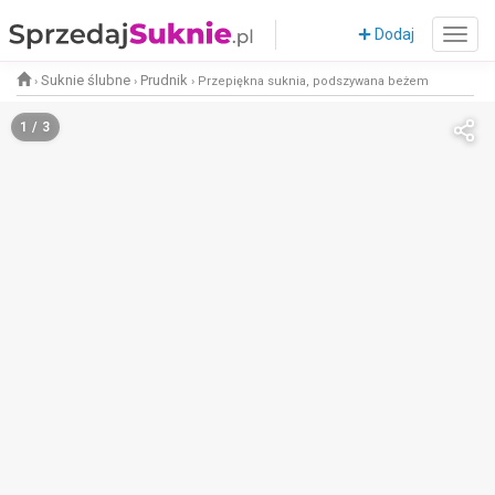
Dodaj
Suknie ślubne
Prudnik
›
›
›
Przepiękna suknia, podszywana beżem
1 / 3