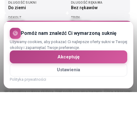
DŁUGOŚĆ SUKNI
DŁUGOŚĆ RĘKAWA
Do ziemi
Bez rękawów
DEKOLT
TREN
Litera V
Bez trenu
🍪
Pomóż nam znaleźć Ci wymarzoną suknię
Pokaż więcej (1)
Używamy cookies, aby pokazać Ci najlepsze oferty sukni w Twojej
okolicy i zapamiętać Twoje preferencje.
Akceptuję
Ustawienia
Opis sukni ślubnej
Polityka prywatności
Przepiękna suknia ślubna, biel podszywana beżem. Góra z koronki,
regulowany gorset. Szyta na 162 cm wzrostu plus około 10 cm
obcasy. Rozmiar S/M. Dobrze się układa, nie przeszkadza w
trakcie ruchu, lekka.
Pokaż cały opis