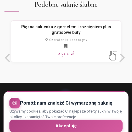
Podobne suknie ślubne
Piękna sukienka z gorsetem i rozcięciem plus
gratisowe buty
Czerwionka-Leszczyny
2 300 zł
🍪
Pomóż nam znaleźć Ci wymarzoną suknię
Używamy cookies, aby pokazać Ci najlepsze oferty sukni w Twojej
Rejestracja konta
Regulamin
Kontakt
okolicy i zapamiętać Twoje preferencje.
Polityka Prywatności i RODO
Zaufani Partnerzy
Cennik
Akceptuję