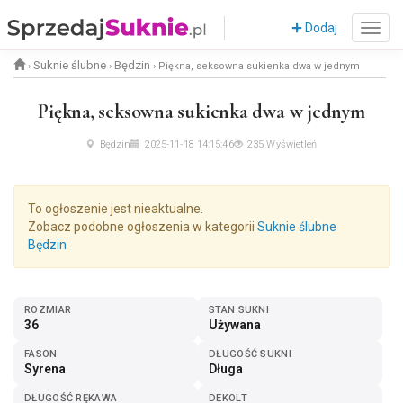
Dodaj
Suknie ślubne
Będzin
›
›
›
Piękna, seksowna sukienka dwa w jednym
Piękna, seksowna sukienka dwa w jednym
Będzin
2025-11-18 14:15:46
235 Wyświetleń
To ogłoszenie jest nieaktualne.
Zobacz podobne ogłoszenia w kategorii
Suknie ślubne
Będzin
ROZMIAR
STAN SUKNI
36
Używana
FASON
DŁUGOŚĆ SUKNI
Syrena
Długa
DŁUGOŚĆ RĘKAWA
DEKOLT