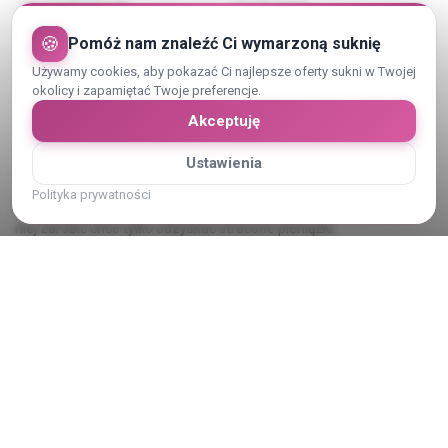
DŁUGOŚĆ RĘKAWA
KOLOR SUKNI
Ramiączka
Ecru
🍪
Pomóż nam znaleźć Ci wymarzoną suknię
Używamy cookies, aby pokazać Ci najlepsze oferty sukni w Twojej
okolicy i zapamiętać Twoje preferencje.
Akceptuję
Opis sukni ślubnej
Ustawienia
Polityka prywatności
Sprzedaje nowa suknie ślubna, nigdy nie założona. Nie chce na
niej zarobić chce tylko odzyskać stracone pieniążki.
Pokaż cały opis
Kategoria:
Suknie ślubne
Typ transakcji:
Sprzedam
Oferta od: