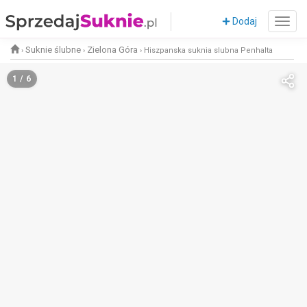
Dodaj
Suknie ślubne
Zielona Góra
›
›
›
Hiszpanska suknia slubna Penhalta
1 / 6