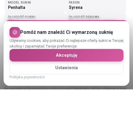
MODEL SUKNI
FASON
Penhalta
Syrena
DŁUGOŚĆ SUKNI
DŁUGOŚĆ RĘKAWA
Długa
Opuszczony na ramiona
🍪
Pomóż nam znaleźć Ci wymarzoną suknię
Pokaż więcej (3)
Używamy cookies, aby pokazać Ci najlepsze oferty sukni w Twojej
okolicy i zapamiętać Twoje preferencje.
Akceptuję
Ustawienia
Opis sukni ślubnej
Polityka prywatności
Przepiękna hiszpanska suknia marki Penhalta. Kolor zlamana biel
+ pudrowy roz.
Podkresla kobiece ksztalty i pieknie ubiera sylwetke.
Do odbioru zarowno w Zielonej Gorze i okolicach, jak i w Poznaniu.
Pokaż cały opis