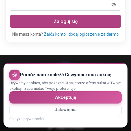
Zaloguj się
Nie masz konta?
Załóż konto i dodaj ogłoszenie za darmo
🍪
Pomóż nam znaleźć Ci wymarzoną suknię
Używamy cookies, aby pokazać Ci najlepsze oferty sukni w Twojej
Rejestracja konta
Regulamin
Kontakt
okolicy i zapamiętać Twoje preferencje.
Polityka Prywatności i RODO
Zaufani Partnerzy
Cennik
Akceptuję
Reklama
Dopasowanie reklam
Ustawienia
Płatności obsługiwane przez:
Polityka prywatności