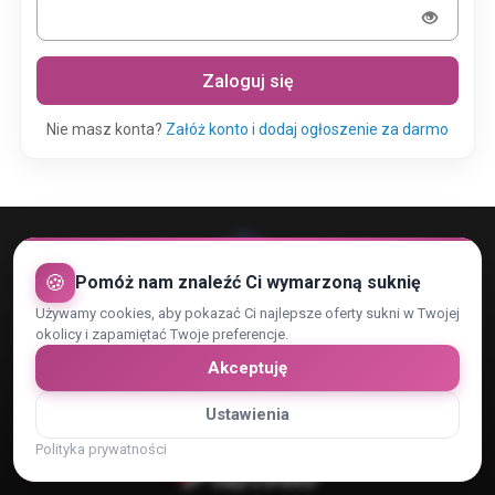
Zaloguj się
Nie masz konta?
Załóż konto i dodaj ogłoszenie za darmo
🍪
Pomóż nam znaleźć Ci wymarzoną suknię
Używamy cookies, aby pokazać Ci najlepsze oferty sukni w Twojej
Rejestracja konta
Regulamin
Kontakt
okolicy i zapamiętać Twoje preferencje.
Polityka Prywatności i RODO
Zaufani Partnerzy
Cennik
Akceptuję
Reklama
Dopasowanie reklam
Ustawienia
Płatności obsługiwane przez:
Polityka prywatności