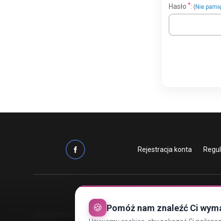
*
Hasło
:
(
Nie pami
Rejestracja konta
Regu
🍪
Pomóż nam znaleźć Ci wym