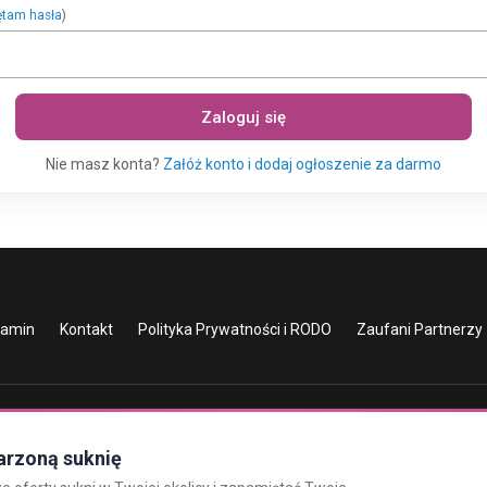
ętam hasła
)
Zaloguj się
Nie masz konta?
Załóż konto i dodaj ogłoszenie za darmo
lamin
Kontakt
Polityka Prywatności i RODO
Zaufani Partnerzy
arzoną suknię