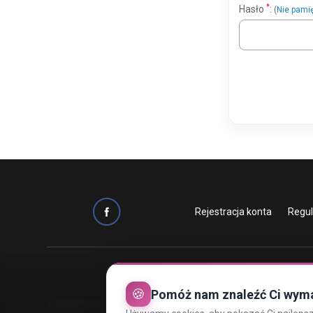
*
Hasło
:
(
Nie pami
Rejestracja konta
Regu
🍪
Pomóż nam znaleźć Ci wym