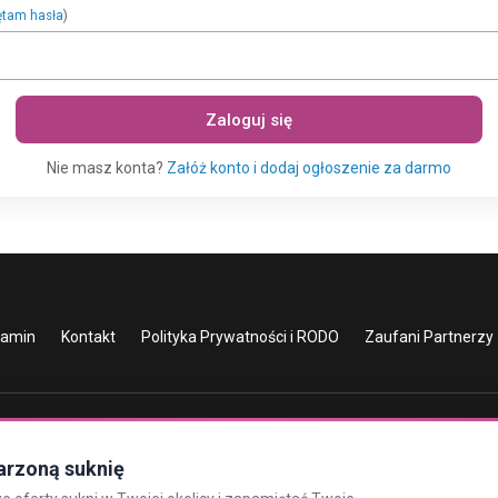
ętam hasła
)
Zaloguj się
Nie masz konta?
Załóż konto i dodaj ogłoszenie za darmo
lamin
Kontakt
Polityka Prywatności i RODO
Zaufani Partnerzy
arzoną suknię