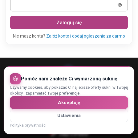
Zaloguj się
Nie masz konta?
Załóż konto i dodaj ogłoszenie za darmo
🍪
Pomóż nam znaleźć Ci wymarzoną suknię
Używamy cookies, aby pokazać Ci najlepsze oferty sukni w Twojej
Rejestracja konta
Regulamin
Kontakt
okolicy i zapamiętać Twoje preferencje.
Polityka Prywatności i RODO
Zaufani Partnerzy
Cennik
Akceptuję
Reklama
Dopasowanie reklam
Ustawienia
Płatności obsługiwane przez:
Polityka prywatności