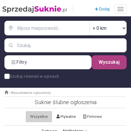
Dodaj
Filtry
Wyszukaj
Szukaj również w opisach
›
Wyszukiwanie ogłoszenia
Suknie ślubne ogłoszenia
Wszystkie
Prywatne
Firmowe
Sortuj po:
Najdroższe