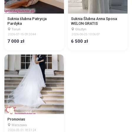
Suknia ślubna Patrycja
Suknia Ślubna Anna Sposa
Pardyka
WELON GRATIS
Toruń
Olsztyn
2026-07-15 09:20:44
2026-06-25 10:06:07
7 000 zł
6 500 zł
Pronovias
Warszawa
2026-05-01 18:51:24