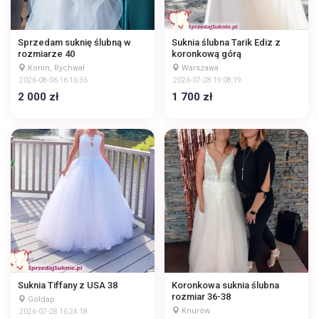
Sprzedam suknię ślubną w
Suknia ślubna Tarik Ediz z
rozmiarze 40
koronkową górą
Konin, Rychwał
Warszawa
2026-08-06 16:16:36
2026-07-28 19:08:19
2 000 zł
1 700 zł
Suknia Tiffany z USA 38
Koronkowa suknia ślubna
rozmiar 36-38
Gołdap
Knurów
2026-07-28 16:24:18