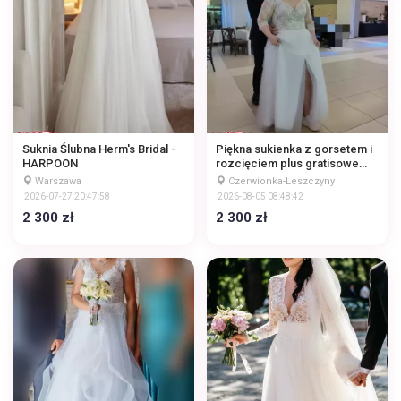
Suknia Ślubna Herm's Bridal -
Piękna sukienka z gorsetem i
HARPOON
rozcięciem plus gratisowe
buty
Warszawa
Czerwionka-Leszczyny
2026-07-27 20:47:58
2026-08-05 08:48:42
2 300 zł
2 300 zł