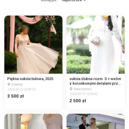
Piękna suknia tiulowa, 2025
suknia ślubna rozm. S + welon
z koronkowymi detalami przy
Gdańsk
dekolcie oraz plisowanym
Zwierzyniec
2026-07-22 20:38:16
dołem
2026-07-31 12:44:42
3 500 zł
2 500 zł