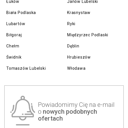
Łuków
Janów Lubelski
Biała Podlaska
Krasnystaw
Lubartów
Ryki
Biłgoraj
Międzyrzec Podlaski
Chełm
Dęblin
Świdnik
Hrubieszów
Tomaszów Lubelski
Włodawa
Powiadomimy Cię na e-mail
o
nowych podobnych
ofertach