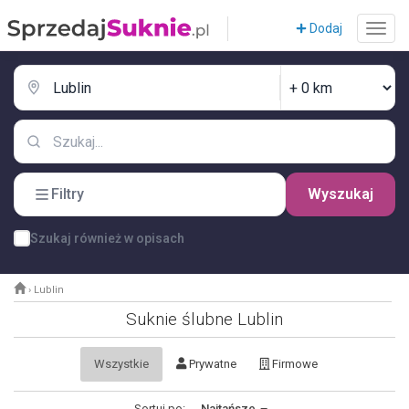
Dodaj
Filtry
Wyszukaj
Szukaj również w opisach
›
Lublin
Suknie ślubne Lublin
Wszystkie
Prywatne
Firmowe
Sortuj po:
Najtańsze