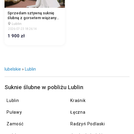
Sprzedam sztywną suknię
ślubną z gorsetem wiązanym
z tyłu, rozmiar M/L (pasuje też
Lublin
na S). Tren, welon. Lublin.
2026-07-23 18:26:14
1 900 zł
lubelskie
»
Lublin
Suknie ślubne w pobliżu Lublin
:
Lublin
Kraśnik
Puławy
Łęczna
Zamość
Radzyń Podlaski