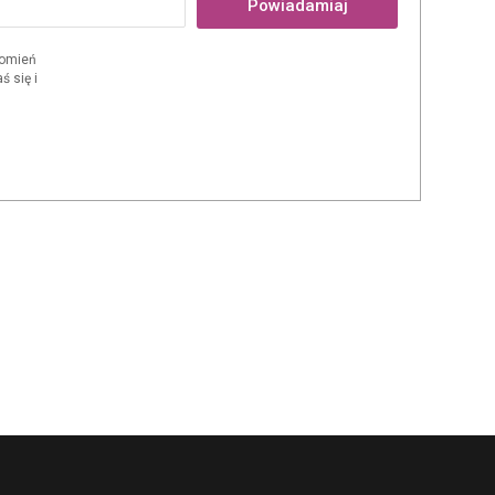
Powiadamiaj
domień
 się i