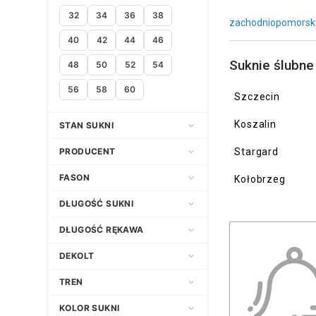
32
34
36
38
zachodniopomorsk
40
42
44
46
Suknie ślubne
48
50
52
54
56
58
60
Szczecin
Koszalin
STAN SUKNI
Nowa
PRODUCENT
Stargard
Używana
FASON
Kołobrzeg
Empire
Adria
DŁUGOŚĆ SUKNI
Klasyczny
Afrodyta
Asymetryczna
DŁUGOŚĆ RĘKAWA
Litera A
Agata Wojtkiewicz
Długa
3/4
DEKOLT
Princessa
Agnes Fashion Group
Do kolana
Bez ramiączek
Dekolt amerykański
TREN
Prosta
Agnieszka Światły Atelier
Do kostek
Bez rękawów
Dekolt asymetryczny
Bez trenu
KOLOR SUKNI
Syrena
Agora
Do ziemi