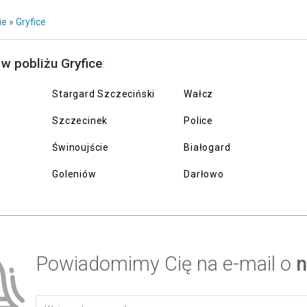
ie
»
Gryfice
 w pobliżu Gryfice
:
Stargard Szczeciński
Wałcz
Szczecinek
Police
Świnoujście
Białogard
Goleniów
Darłowo
Powiadomimy Cię na e-mail o
n