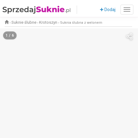
Dodaj
Suknie ślubne
Krotoszyn
›
›
›
Suknia ślubna z welonem
1 / 6