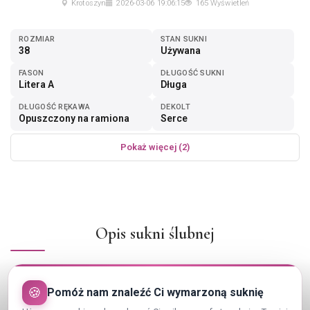
Krotoszyn
2026-03-06 19:06:15
165 Wyświetleń
ROZMIAR
STAN SUKNI
38
Używana
FASON
DŁUGOŚĆ SUKNI
Litera A
Długa
DŁUGOŚĆ RĘKAWA
DEKOLT
Opuszczony na ramiona
Serce
Pokaż więcej (2)
Opis sukni ślubnej
Suknia ślubna w bardzo dobrym stanie.
W kolorze ciepłej bieli (idealna zarówno na ślub cywilny jak i
🍪
Pomóż nam znaleźć Ci wymarzoną suknię
kościelny)