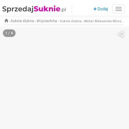
Dodaj
Suknie ślubne
Wojciechów
›
›
›
Suknia ślubna - Atelier Aleksandra Mirosław (projekt indywidualny)
1 / 6