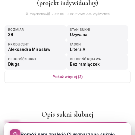
(projekt indywidualny)
Wojciechów
2026-05-10 18:02:25
394 Wyświetleń
ROZMIAR
STAN SUKNI
38
Używana
PRODUCENT
FASON
Aleksandra Mirosław
Litera A
DŁUGOŚĆ SUKNI
DŁUGOŚĆ RĘKAWA
Długa
Bez ramiączek
Pokaż więcej (3)
Opis sukni ślubnej
Mam na sprzedaż suknie ślubną zaprojektowaną i uszytą w
🍪
Pomóż nam znaleźć Ci wymarzoną suknię